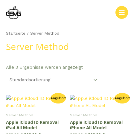
Zum
Inhalt
Main
springen
Men
Startseite
/ Server Method
Server Method
Alle 3 Ergebnisse werden angezeigt
Angebot!
Angebot!
Server Method
Server Method
Apple iCloud ID Removal
Apple iCloud ID Removal
iPad All Model
iPhone All Model